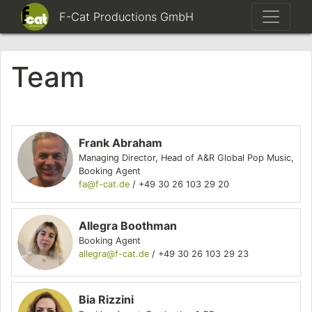
F-Cat Productions GmbH
Team
Frank Abraham
Managing Director
,
Head of A&R Global Pop Music
,
Booking Agent
fa@f-cat.de
/
+49 30 26 103 29 20
Allegra Boothman
Booking Agent
allegra@f-cat.de
/
+49 30 26 103 29 23
Bia Rizzini