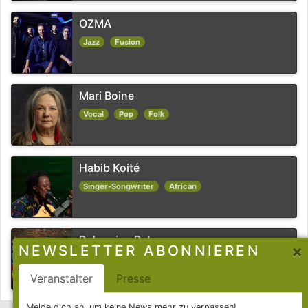
OZMA
Jazz
Fusion
Mari Boine
Vocal
Pop
Folk
Habib Koité
Singer-Songwriter
African
Bohemian Betyars
×
NEWSLETTER ABONNIEREN
Balkan
Punk
Folk
Veranstalter
Presse
Melde dich an, um keine News mehr zu verpassen!