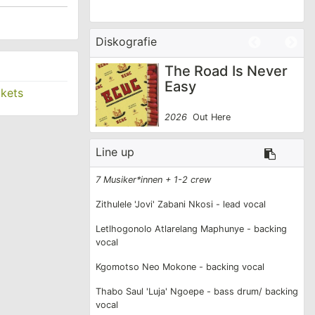
Artikel online öffnen
Diskografie
tgesuchten
ruth
The Road Is Never
Easy
ckets
bare
ami Nyami records
ousness"
2026
Out Here
olitischen
Line up
7 Musiker*innen + 1-2 crew
ene mit ihrem
Zithulele 'Jovi' Zabani Nkosi - lead vocal
ie schnell zu
Letlhogonolo Atlarelang Maphunye - backing
 Erben von
vocal
ndigenen
Kgomotso Neo Mokone - backing vocal
 80er Jahre,
Thabo Saul 'Luja' Ngoepe - bass drum/ backing
vocal
rer mit auf