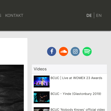
S
KONTAKT
DE
EN
Facebook
Soundcloud
Instagram
Spotify
Videos
BCUC | Live at WOMEX 23 Awards
BCUC - Yinde (Glastonbury 2019)
BCUC 'Nobody Knows' official video