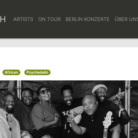
bH
ARTISTS
ON TOUR
BERLIN KONZERTE
ÜBER UN
African
Psychedelic