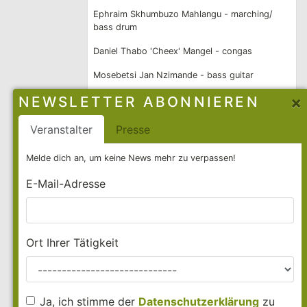
Ephraim Skhumbuzo Mahlangu - marching/
essanten
bass drum
losen
Daniel Thabo 'Cheex' Mangel - congas
en, Ritualen
Mosebetsi Jan Nzimande - bass guitar
×
NEWSLETTER ABONNIEREN
otso
Verfügbarkeit
Veranstalter
Presse
Territorien:
Deutschland
,
Österreich
,
Schweiz
Melde dich an, um keine News mehr zu verpassen!
nd Saul
2026
Sommer
,
September
,
Oktober
E-Mail-Adresse
ten,
2027
ganzjährig
ide Festival,
Kontakt
hes Brew
Ort Ihrer Tätigkeit
Allegra Boothman
sy
, ihrem
Booking Agent
allegra@f-cat.de
/
ächste
+49 30 26 103 29 23
Ja, ich stimme der
Datenschutzerklärung
zu
 den