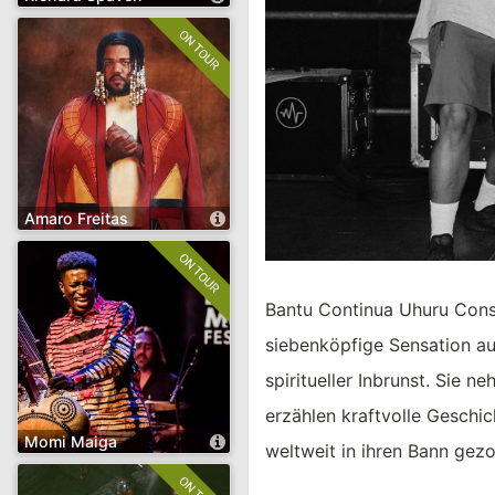
Richard Spaven
Jazz
Experimental
Künstlerseite öffnen
Amaro Freitas
Amaro Freitas
Jazz
Experimental
Fusion
Bantu Continua Uhuru Con
siebenköpfige Sensation a
spiritueller Inbrunst. Sie 
erzählen kraftvolle Geschic
Künstlerseite öffnen
Momi Maiga
weltweit in ihren Bann ge
Momi Maiga
BCUC diese Reise konsequen
Jazz