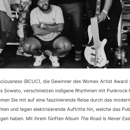
sciousness (BCUC), die Gewinner des Womex Artist Award
us Soweto, verschmelzen indigene Rhythmen mit Punkrock-
nehmen Sie mit auf eine faszinierende Reise durch das modern
"With two decades worth
in their own lane, at a le
hten und legen elektrisierende Auftritte hin, welche das Pu
groups can match, it feel
on their way to becomin
zogen haben.
Mit ihrem fünften Album
The Road Is Never Ea
by virtue of their irrepres
t fort – zehn neue Songs, die die Realität des heutigen 