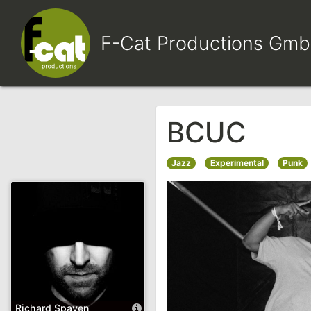
F-Cat Productions Gm
BCUC
Jazz
Experimental
Punk
Richard Spaven